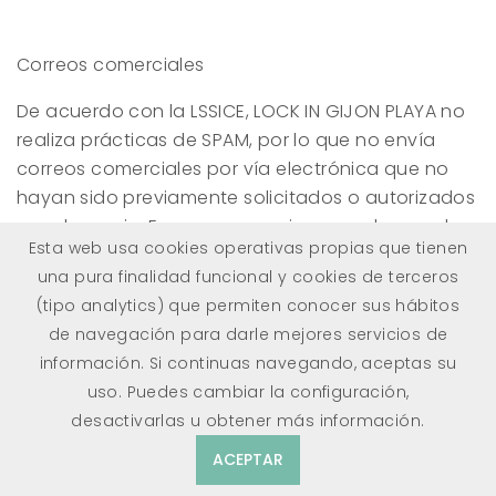
Correos comerciales
De acuerdo con la LSSICE,
LOCK IN GIJON PLAYA
no
realiza prácticas de SPAM, por lo que no envía
correos comerciales por vía electrónica que no
hayan sido previamente solicitados o autorizados
por el usuario. En consecuencia, en cada uno de
Esta web usa cookies operativas propias que tienen
los formularios habidos en la web, el usuario tiene
una pura finalidad funcional y cookies de terceros
la posibilidad de dar su consentimiento expreso
(tipo analytics) que permiten conocer sus hábitos
para recibir el boletín, con independencia de la
de navegación para darle mejores servicios de
información comercial puntualmente solicitada.
información. Si continuas navegando, aceptas su
uso. Puedes cambiar la configuración,
desactivarlas u obtener
más información
.
RESERVA UNA TAQUILLA
ACEPTAR
Puedes abrir y cerrar el locker todas las veces que desees
durante el periodo de tu reserva. Recibirá un correo